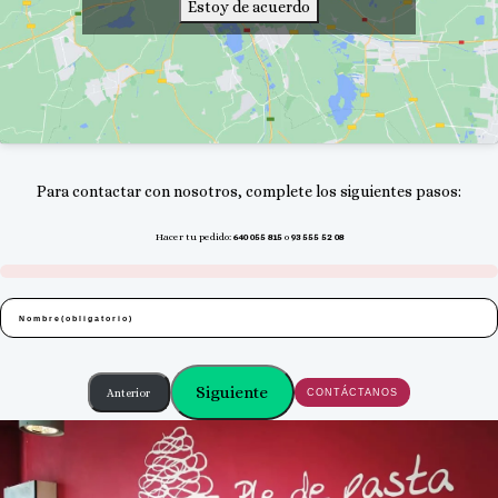
Estoy de acuerdo
Para contactar con nosotros, complete los siguientes pasos:
Hacer tu pedido:
640 055 815
o
93 555 52 08
Nombre
(obligatorio)
Siguiente
Anterior
CONTÁCTANOS