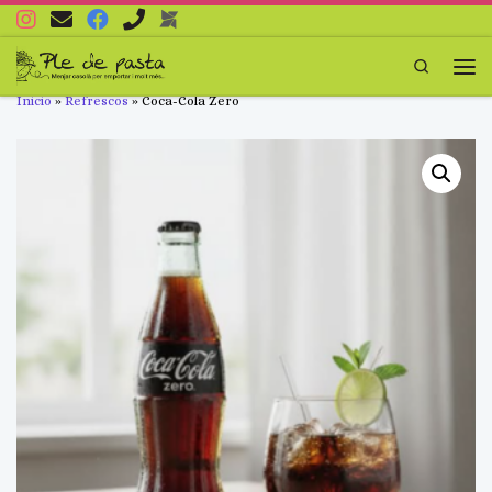
Saltar al contenido
Search
Men
Inicio
»
Refrescos
»
Coca-Cola Zero