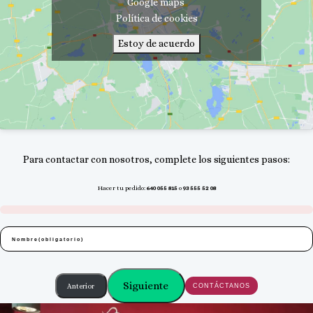
Google maps
Política de cookies
Estoy de acuerdo
Para contactar con nosotros, complete los siguientes pasos:
Hacer tu pedido:
640 055 815
o
93 555 52 08
Nombre
(obligatorio)
Siguiente
Anterior
CONTÁCTANOS