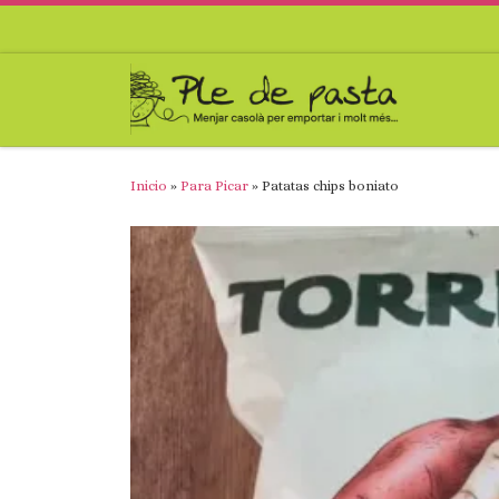
Saltar al contenido
Inicio
»
Para Picar
»
Patatas chips boniato