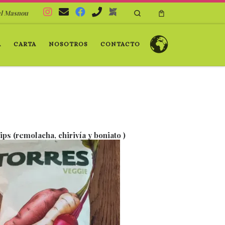
Search
el Masnou
A
CARTA
NOSOTROS
CONTACTO
ips (remolacha, chirivía y boniato )