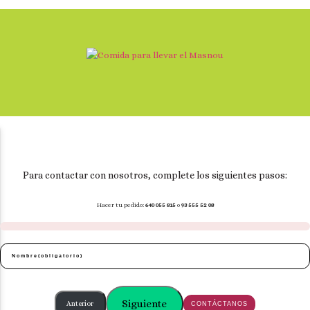
Para contactar con nosotros, complete los siguientes pasos:
Hacer tu pedido:
640 055 815
o
93 555 52 08
Nombre
(obligatorio)
Siguiente
Anterior
CONTÁCTANOS